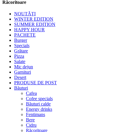
Răcoritoare
NOUTĂŢI
WINTER EDITION
SUMMER EDITION
HAPPY HOUR
PACHETE
Burger
Specials
Grătare
Pizza
Salate
Mic dejun
Garnituri
Desert
PRODUSE DE POST
Băuturi
Cafea
Cofee specials
Băuturi calde
Energy drinks
Fentimans
Bere
Cidru
Răcoritoare