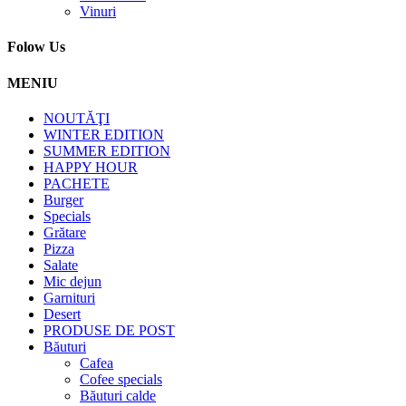
Vinuri
Folow Us
MENIU
NOUTĂŢI
WINTER EDITION
SUMMER EDITION
HAPPY HOUR
PACHETE
Burger
Specials
Grătare
Pizza
Salate
Mic dejun
Garnituri
Desert
PRODUSE DE POST
Băuturi
Cafea
Cofee specials
Băuturi calde