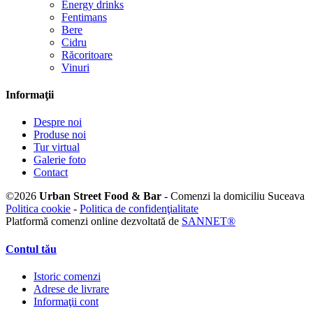
Energy drinks
Fentimans
Bere
Cidru
Răcoritoare
Vinuri
Informaţii
Despre noi
Produse noi
Tur virtual
Galerie foto
Contact
©
2026
Urban Street Food & Bar
- Comenzi la domiciliu Suceava
Politica cookie
-
Politica de confidenţialitate
Platformă comenzi online dezvoltată de
SANNET®
Contul tău
Istoric comenzi
Adrese de livrare
Informaţii cont